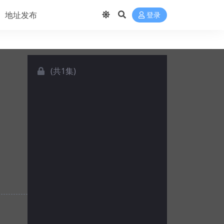
地址发布
登录
(共1集)