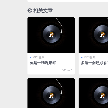
相关文章
MP3音频
MP3音频
你是一只猫,助眠
多睡一会吧,求你
2.7K